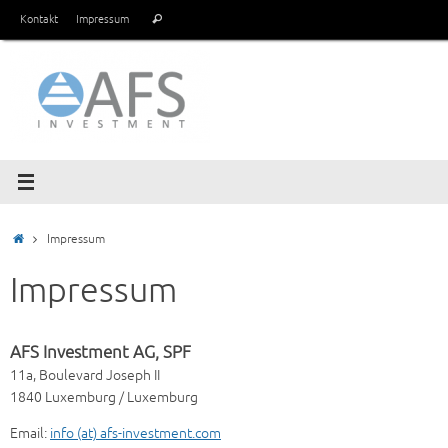
Zum
Suchen
Kontakt
Impressum
Suchen
Inhalt
nach:
springen
Start
Impressum
Impressum
AFS Investment AG, SPF
11a, Boulevard Joseph II
1840 Luxemburg / Luxemburg
Email:
info (at) afs-investment.com